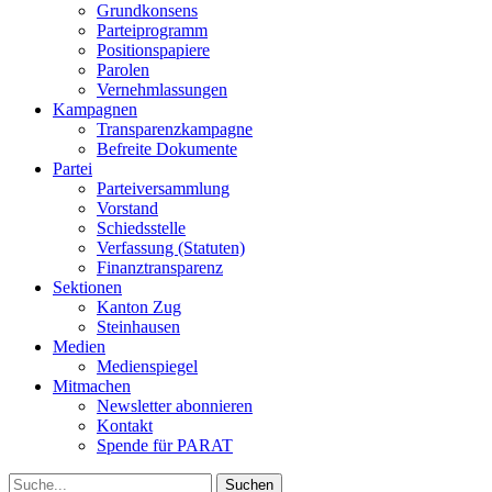
Grundkonsens
Parteiprogramm
Positionspapiere
Parolen
Vernehmlassungen
Kampagnen
Transparenzkampagne
Befreite Dokumente
Partei
Parteiversammlung
Vorstand
Schiedsstelle
Verfassung (Statuten)
Finanztransparenz
Sektionen
Kanton Zug
Steinhausen
Medien
Medienspiegel
Mitmachen
Newsletter abonnieren
Kontakt
Spende für PARAT
Suche