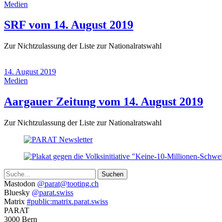
Medien
(14.
SRF vom 14. August 2019
August
Zur Nichtzulassung der Liste zur Nationalratswahl
2019)
14. August 2019
Medien
(14.
Aargauer Zeitung vom 14. August 2019
Aug
Zur Nichtzulassung der Liste zur Nationalratswahl
201
Suche
Weitere
Mastodon
@parat@tooting.ch
Bluesky
@parat.swiss
Informationen
Matrix
#public:matrix.parat.swiss
PARAT
3000 Bern