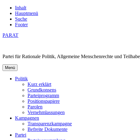
Inhalt
Hauptmenü
Suche
Footer
PARAT
Partei für Rationale Politik, Allgemeine Menschenrechte und Teilhabe
Menü
Politik
Kurz erklärt
Grundkonsens
Parteiprogramm
Positionspapiere
Parolen
Vernehmlassungen
Kampagnen
Transparenzkampagne
Befreite Dokumente
Partei