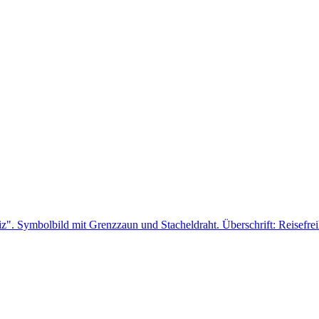
ust
9)