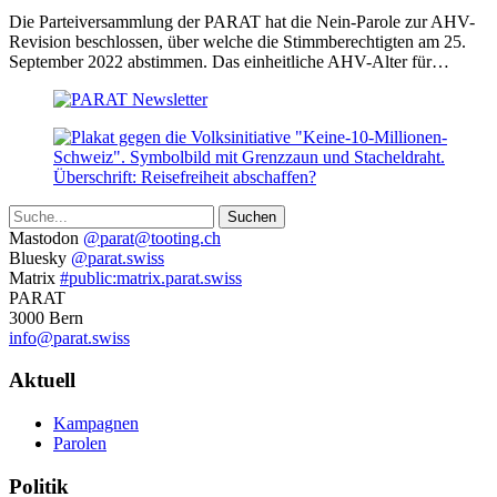
Juli
Die Parteiversammlung der PARAT hat die Nein-Parole zur AHV-
2022)
Revision beschlossen, über welche die Stimmberechtigten am 25.
September 2022 abstimmen. Das einheitliche AHV-Alter für…
Suche
Weitere
Mastodon
@parat@tooting.ch
Bluesky
@parat.swiss
Informationen
Matrix
#public:matrix.parat.swiss
PARAT
3000 Bern
info@parat.swiss
Navigation
Aktuell
Kampagnen
Parolen
Politik