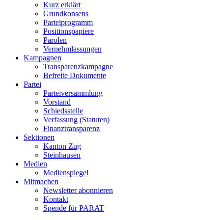
Kurz erklärt
Grundkonsens
Parteiprogramm
Positionspapiere
Parolen
Vernehmlassungen
Kampagnen
Transparenzkampagne
Befreite Dokumente
Partei
Parteiversammlung
Vorstand
Schiedsstelle
Verfassung (Statuten)
Finanztransparenz
Sektionen
Kanton Zug
Steinhausen
Medien
Medienspiegel
Mitmachen
Newsletter abonnieren
Kontakt
Spende für PARAT