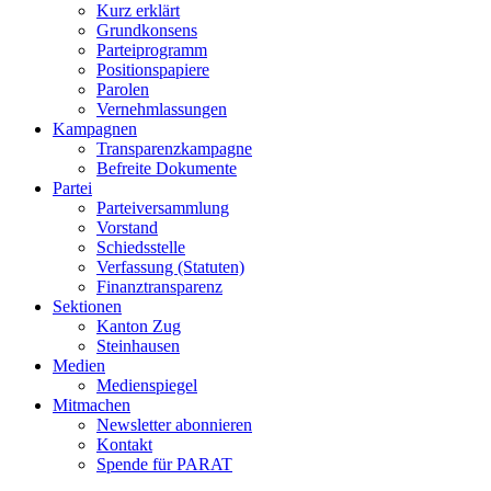
Kurz erklärt
Grundkonsens
Parteiprogramm
Positionspapiere
Parolen
Vernehmlassungen
Kampagnen
Transparenzkampagne
Befreite Dokumente
Partei
Parteiversammlung
Vorstand
Schiedsstelle
Verfassung (Statuten)
Finanztransparenz
Sektionen
Kanton Zug
Steinhausen
Medien
Medienspiegel
Mitmachen
Newsletter abonnieren
Kontakt
Spende für PARAT