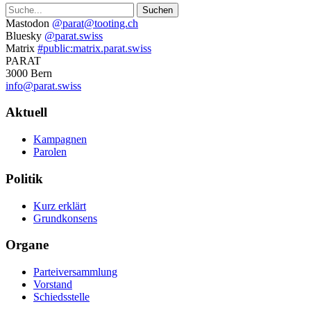
Suche
Weitere
Mastodon
@parat@tooting.ch
Bluesky
@parat.swiss
Informationen
Matrix
#public:matrix.parat.swiss
PARAT
3000 Bern
info@parat.swiss
Navigation
Aktuell
Kampagnen
Parolen
Politik
Kurz erklärt
Grundkonsens
Organe
Parteiversammlung
Vorstand
Schiedsstelle