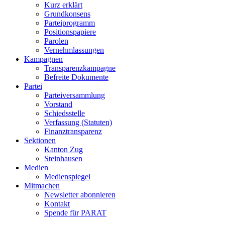
Kurz erklärt
Grundkonsens
Parteiprogramm
Positionspapiere
Parolen
Vernehmlassungen
Kampagnen
Transparenzkampagne
Befreite Dokumente
Partei
Parteiversammlung
Vorstand
Schiedsstelle
Verfassung (Statuten)
Finanztransparenz
Sektionen
Kanton Zug
Steinhausen
Medien
Medienspiegel
Mitmachen
Newsletter abonnieren
Kontakt
Spende für PARAT