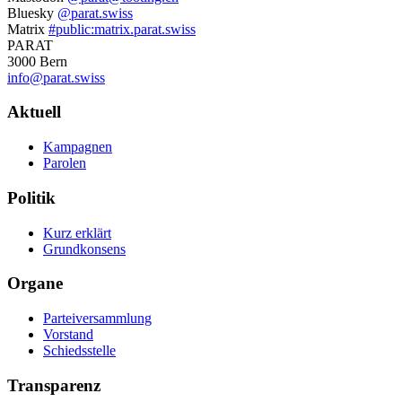
Weitere
Bluesky
@parat.swiss
Informationen
Matrix
#public:matrix.parat.swiss
PARAT
3000 Bern
info@parat.swiss
Navigation
Aktuell
Kampagnen
Parolen
Politik
Kurz erklärt
Grundkonsens
Organe
Parteiversammlung
Vorstand
Schiedsstelle
Transparenz