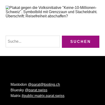
Mastodon
@parat@tooting.ch
Bluesky
@parat.swiss
Matrix
#public:matrix.parat.swiss