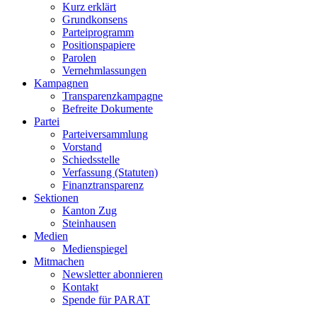
Kurz erklärt
Grundkonsens
Parteiprogramm
Positionspapiere
Parolen
Vernehmlassungen
Kampagnen
Transparenzkampagne
Befreite Dokumente
Partei
Parteiversammlung
Vorstand
Schiedsstelle
Verfassung (Statuten)
Finanztransparenz
Sektionen
Kanton Zug
Steinhausen
Medien
Medienspiegel
Mitmachen
Newsletter abonnieren
Kontakt
Spende für PARAT