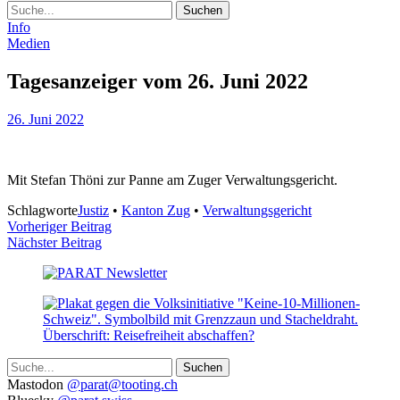
Suche
Info
Medien
Tagesanzeiger vom 26. Juni 2022
26. Juni 2022
Mit Stefan Thöni zur Panne am Zuger Verwaltungsgericht.
Schlagworte
Justiz
•
Kanton Zug
•
Verwaltungsgericht
Beitragsnavigation
Vorheriger Beitrag
Nächster Beitrag
Suche
Weitere
Mastodon
@parat@tooting.ch