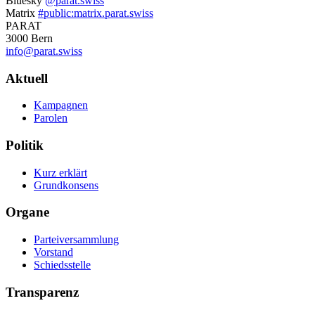
Bluesky
@parat.swiss
Informationen
Matrix
#public:matrix.parat.swiss
PARAT
3000 Bern
info@parat.swiss
Navigation
Aktuell
Kampagnen
Parolen
Politik
Kurz erklärt
Grundkonsens
Organe
Parteiversammlung
Vorstand
Schiedsstelle
Transparenz