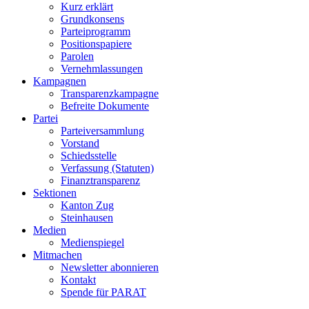
Kurz erklärt
Grundkonsens
Parteiprogramm
Positionspapiere
Parolen
Vernehmlassungen
Kampagnen
Transparenzkampagne
Befreite Dokumente
Partei
Parteiversammlung
Vorstand
Schiedsstelle
Verfassung (Statuten)
Finanztransparenz
Sektionen
Kanton Zug
Steinhausen
Medien
Medienspiegel
Mitmachen
Newsletter abonnieren
Kontakt
Spende für PARAT