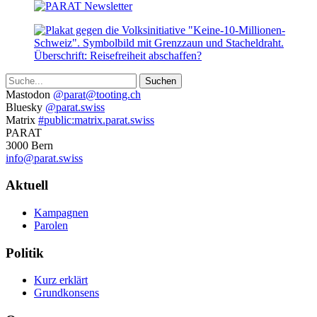
Suche
Weitere
Mastodon
@parat@tooting.ch
Bluesky
@parat.swiss
Informationen
Matrix
#public:matrix.parat.swiss
PARAT
3000 Bern
info@parat.swiss
Navigation
Aktuell
Kampagnen
Parolen
Politik
Kurz erklärt
Grundkonsens