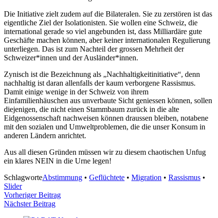
Die Initiative zielt zudem auf die Bilateralen. Sie zu zerstören ist das
eigentliche Ziel der Isolationisten. Sie wollen eine Schweiz, die
international gerade so viel angebunden ist, dass Milliardäre gute
Geschäfte machen können, aber keiner internationalen Regulierung
unterliegen. Das ist zum Nachteil der grossen Mehrheit der
Schweizer*innen und der Ausländer*innen.
Zynisch ist die Bezeichnung als „Nachhaltigkeitinitiative“, denn
nachhaltig ist daran allenfalls der kaum verborgene Rassismus.
Damit einige wenige in der Schweiz von ihrem
Einfamilienhäuschen aus unverbaute Sicht geniessen können, sollen
diejenigen, die nicht einen Stammbaum zurück in die alte
Eidgenossenschaft nachweisen können draussen bleiben, notabene
mit den sozialen und Umweltproblemen, die die unser Konsum in
anderen Ländern anrichtet.
Aus all diesen Gründen müssen wir zu diesem chaotischen Unfug
ein klares NEIN in die Urne legen!
Schlagworte
Abstimmung
•
Geflüchtete
•
Migration
•
Rassismus
•
Slider
Beitragsnavigation
Vorheriger Beitrag
Nächster Beitrag