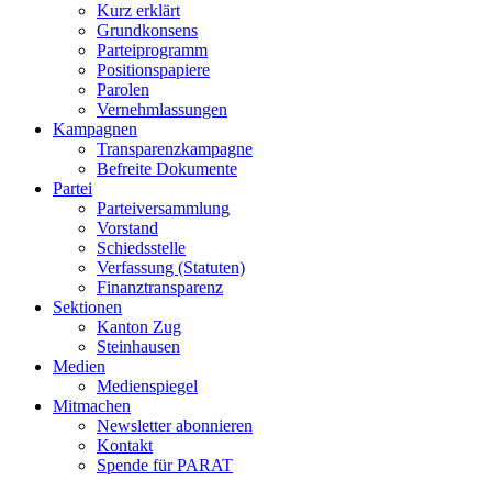
Kurz erklärt
Grundkonsens
Parteiprogramm
Positionspapiere
Parolen
Vernehmlassungen
Kampagnen
Transparenzkampagne
Befreite Dokumente
Partei
Parteiversammlung
Vorstand
Schiedsstelle
Verfassung (Statuten)
Finanztransparenz
Sektionen
Kanton Zug
Steinhausen
Medien
Medienspiegel
Mitmachen
Newsletter abonnieren
Kontakt
Spende für PARAT