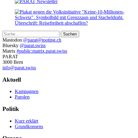
Suche
Weitere
Mastodon
@parat@tooting.ch
Bluesky
@parat.swiss
Informationen
Matrix
#public:matrix.parat.swiss
PARAT
3000 Bern
info@parat.swiss
Navigation
Aktuell
Kampagnen
Parolen
Politik
Kurz erklärt
Grundkonsens