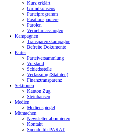
Kurz erklärt
Grundkonsens
Parteiprogramm
Positionspapiere
Parolen
Vernehmlassungen
Kampagnen
Transparenzkampagne
Befreite Dokumente
Partei
Parteiversammlung
Vorstand
Schiedsstelle
Verfassung (Statuten)
Finanztransparenz
Sektionen
Kanton Zug
Steinhausen
Medien
Medienspiegel
Mitmachen
Newsletter abonnieren
Kontakt
Spende für PARAT