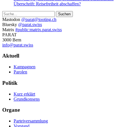
Suche
Weitere
Mastodon
@parat@tooting.ch
Bluesky
@parat.swiss
Informationen
Matrix
#public:matrix.parat.swiss
PARAT
3000 Bern
info@parat.swiss
Navigation
Aktuell
Kampagnen
Parolen
Politik
Kurz erklärt
Grundkonsens
Organe
Parteiversammlung
Vorstand