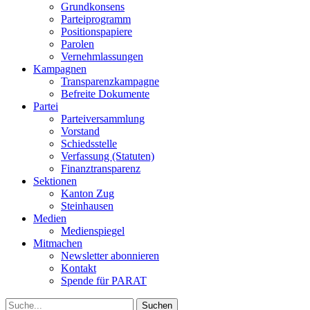
Grundkonsens
Parteiprogramm
Positionspapiere
Parolen
Vernehmlassungen
Kampagnen
Transparenzkampagne
Befreite Dokumente
Partei
Parteiversammlung
Vorstand
Schiedsstelle
Verfassung (Statuten)
Finanztransparenz
Sektionen
Kanton Zug
Steinhausen
Medien
Medienspiegel
Mitmachen
Newsletter abonnieren
Kontakt
Spende für PARAT
Suche