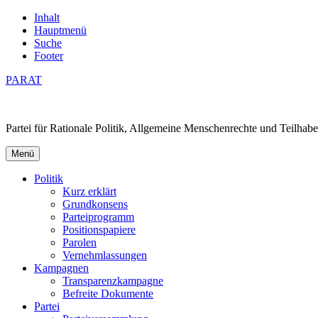
Inhalt
Hauptmenü
Suche
Footer
PARAT
Partei für Rationale Politik, Allgemeine Menschenrechte und Teilhabe
Menü
Politik
Kurz erklärt
Grundkonsens
Parteiprogramm
Positionspapiere
Parolen
Vernehmlassungen
Kampagnen
Transparenzkampagne
Befreite Dokumente
Partei