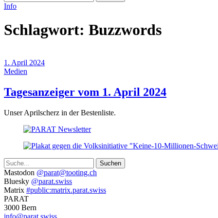
Info
Schlagwort:
Buzzwords
1. April 2024
Medien
(1.
Tagesanzeiger vom 1. April 2024
April
Unser Aprilscherz in der Bestenliste.
2024)
Suche
Weitere
Mastodon
@parat@tooting.ch
Bluesky
@parat.swiss
Informationen
Matrix
#public:matrix.parat.swiss
PARAT
3000 Bern
info@parat.swiss