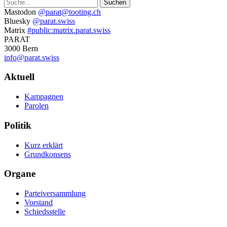
Suche
Weitere
Mastodon
@parat@tooting.ch
Bluesky
@parat.swiss
Informationen
Matrix
#public:matrix.parat.swiss
PARAT
3000 Bern
info@parat.swiss
Navigation
Aktuell
Kampagnen
Parolen
Politik
Kurz erklärt
Grundkonsens
Organe
Parteiversammlung
Vorstand
Schiedsstelle