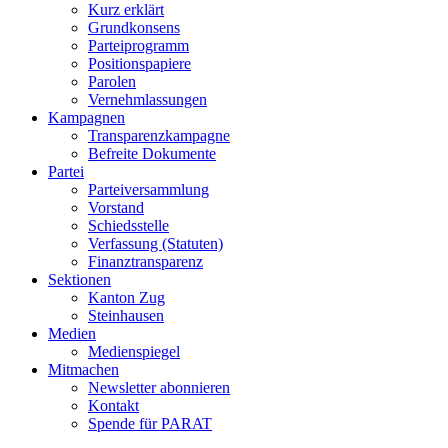
Kurz erklärt
Grundkonsens
Parteiprogramm
Positionspapiere
Parolen
Vernehmlassungen
Kampagnen
Transparenzkampagne
Befreite Dokumente
Partei
Parteiversammlung
Vorstand
Schiedsstelle
Verfassung (Statuten)
Finanztransparenz
Sektionen
Kanton Zug
Steinhausen
Medien
Medienspiegel
Mitmachen
Newsletter abonnieren
Kontakt
Spende für PARAT