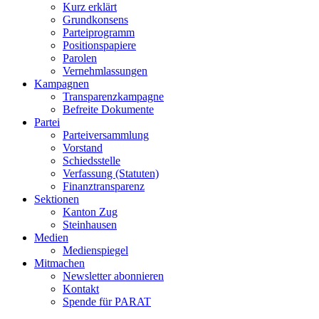
Kurz erklärt
Grundkonsens
Parteiprogramm
Positionspapiere
Parolen
Vernehmlassungen
Kampagnen
Transparenzkampagne
Befreite Dokumente
Partei
Parteiversammlung
Vorstand
Schiedsstelle
Verfassung (Statuten)
Finanztransparenz
Sektionen
Kanton Zug
Steinhausen
Medien
Medienspiegel
Mitmachen
Newsletter abonnieren
Kontakt
Spende für PARAT