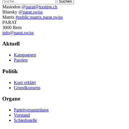
Suche
Weitere
Mastodon
@parat@tooting.ch
Bluesky
@parat.swiss
Informationen
Matrix
#public:matrix.parat.swiss
PARAT
3000 Bern
info@parat.swiss
Navigation
Aktuell
Kampagnen
Parolen
Politik
Kurz erklärt
Grundkonsens
Organe
Parteiversammlung
Vorstand
Schiedsstelle