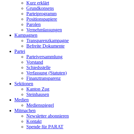
Kurz erklärt
Grundkonsens
Parteiprogramm
Positionspapiere
Parolen
Vernehmlassungen
Kampagnen
Transparenzkampagne
Befreite Dokumente
Partei
Parteiversammlung
Vorstand
Schiedsstelle
Verfassung (Statuten)
Finanztransparenz
Sektionen
Kanton Zug
Steinhausen
Medien
Medienspiegel
Mitmachen
Newsletter abonnieren
Kontakt
Spende für PARAT