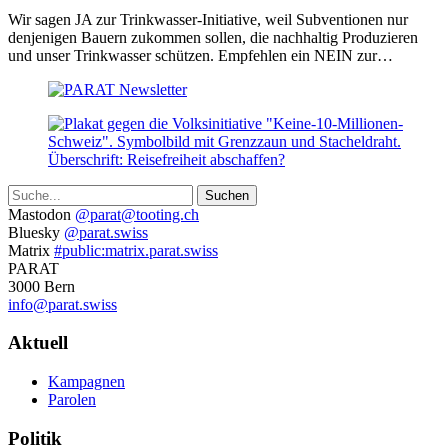
Mai
Wir sagen JA zur Trinkwasser-Initiative, weil Subventionen nur
2021)
denjenigen Bauern zukommen sollen, die nachhaltig Produzieren
und unser Trinkwasser schützen. Empfehlen ein NEIN zur…
Suche
Weitere
Mastodon
@parat@tooting.ch
Bluesky
@parat.swiss
Informationen
Matrix
#public:matrix.parat.swiss
PARAT
3000 Bern
info@parat.swiss
Navigation
Aktuell
Kampagnen
Parolen
Politik