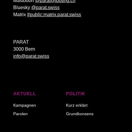
Mastodon
@parat@tooting.ch
Bluesky
@parat.swiss
Matrix
#public:matrix.parat.swiss
PARAT
3000 Bern
info@parat.swiss
AKTUELL
POLITIK
Kampagnen
Kurz erklärt
Parolen
Grundkonsens