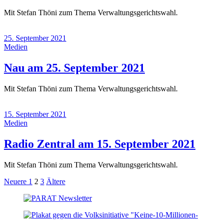
Oktober
Mit Stefan Thöni zum Thema Verwaltungsgerichtswahl.
2021)
25. September 2021
Medien
(25.
Nau am 25. September 2021
September
Mit Stefan Thöni zum Thema Verwaltungsgerichtswahl.
2021)
15. September 2021
Medien
(15.
Radio Zentral am 15. September 2021
Sept
Mit Stefan Thöni zum Thema Verwaltungsgerichtswahl.
2021
Seitennummerierung
Neuere
Seite
Seite
Seite
Ältere
Neuere
1
2
3
Ältere
Beiträge
Beiträge
der
Beiträge