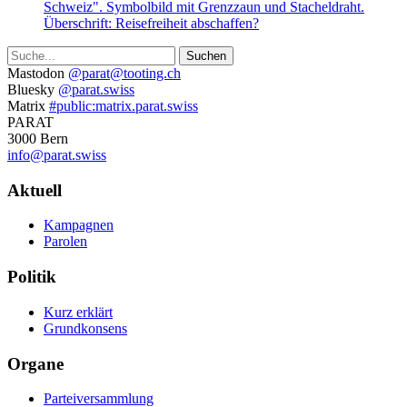
Suche
Weitere
Mastodon
@parat@tooting.ch
Bluesky
@parat.swiss
Informationen
Matrix
#public:matrix.parat.swiss
PARAT
3000 Bern
info@parat.swiss
Navigation
Aktuell
Kampagnen
Parolen
Politik
Kurz erklärt
Grundkonsens
Organe
Parteiversammlung