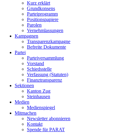
Kurz erklärt
Grundkonsens
Parteiprogramm
Positionspapiere
Parolen
Vernehmlassungen
Kampagnen
Transparenzkampagne
Befreite Dokumente
Partei
Parteiversammlung
Vorstand
Schiedsstelle
Verfassung (Statuten)
Finanztransparenz
Sektionen
Kanton Zug
Steinhausen
Medien
Medienspiegel
Mitmachen
Newsletter abonnieren
Kontakt
Spende für PARAT