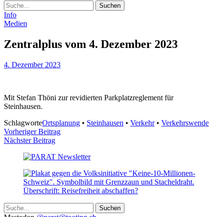
Suche
Info
Medien
Zentralplus vom 4. Dezember 2023
4. Dezember 2023
Mit Stefan Thöni zur revidierten Parkplatzreglement für
Steinhausen.
Schlagworte
Ortsplanung
•
Steinhausen
•
Verkehr
•
Verkehrswende
Beitragsnavigation
Vorheriger Beitrag
Nächster Beitrag
Suche