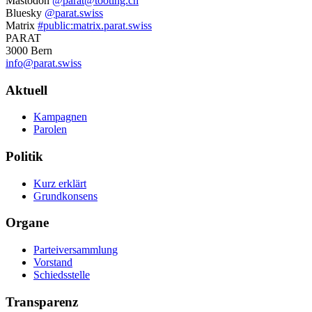
Weitere
Mastodon
@parat@tooting.ch
Bluesky
@parat.swiss
Informationen
Matrix
#public:matrix.parat.swiss
PARAT
3000 Bern
info@parat.swiss
Navigation
Aktuell
Kampagnen
Parolen
Politik
Kurz erklärt
Grundkonsens
Organe
Parteiversammlung
Vorstand
Schiedsstelle
Transparenz