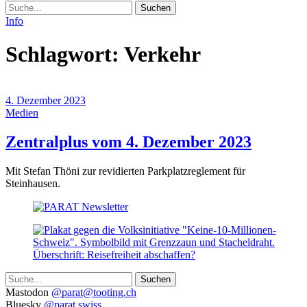
Suche
Info
Schlagwort:
Verkehr
4. Dezember 2023
Medien
(4.
Zentralplus vom 4. Dezember 2023
Dezemb
Mit Stefan Thöni zur revidierten Parkplatzreglement für
2023)
Steinhausen.
Suche
Weitere
Mastodon
@parat@tooting.ch
Bluesky
@parat.swiss