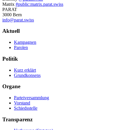
Informationen
Matrix
#public:matrix.parat.swiss
PARAT
3000 Bern
info@parat.swiss
Navigation
Aktuell
Kampagnen
Parolen
Politik
Kurz erklärt
Grundkonsens
Organe
Parteiversammlung
Vorstand
Schiedsstelle
Transparenz