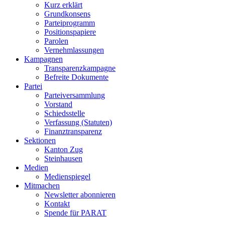
Kurz erklärt
Grundkonsens
Parteiprogramm
Positionspapiere
Parolen
Vernehmlassungen
Kampagnen
Transparenzkampagne
Befreite Dokumente
Partei
Parteiversammlung
Vorstand
Schiedsstelle
Verfassung (Statuten)
Finanztransparenz
Sektionen
Kanton Zug
Steinhausen
Medien
Medienspiegel
Mitmachen
Newsletter abonnieren
Kontakt
Spende für PARAT