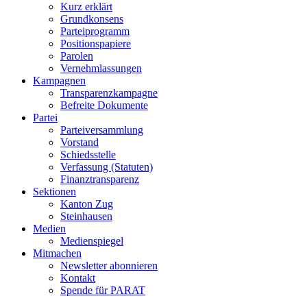
Kurz erklärt
Grundkonsens
Parteiprogramm
Positionspapiere
Parolen
Vernehmlassungen
Kampagnen
Transparenzkampagne
Befreite Dokumente
Partei
Parteiversammlung
Vorstand
Schiedsstelle
Verfassung (Statuten)
Finanztransparenz
Sektionen
Kanton Zug
Steinhausen
Medien
Medienspiegel
Mitmachen
Newsletter abonnieren
Kontakt
Spende für PARAT