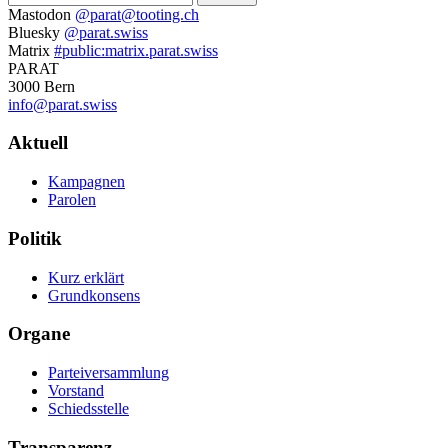
Weitere
Mastodon
@parat@tooting.ch
Bluesky
@parat.swiss
Informationen
Matrix
#public:matrix.parat.swiss
PARAT
3000 Bern
info@parat.swiss
Navigation
Aktuell
Kampagnen
Parolen
Politik
Kurz erklärt
Grundkonsens
Organe
Parteiversammlung
Vorstand
Schiedsstelle
Transparenz