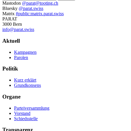
Weitere
Mastodon
@parat@tooting.ch
Bluesky
@parat.swiss
Informationen
Matrix
#public:matrix.parat.swiss
PARAT
3000 Bern
info@parat.swiss
Navigation
Aktuell
Kampagnen
Parolen
Politik
Kurz erklärt
Grundkonsens
Organe
Parteiversammlung
Vorstand
Schiedsstelle
Transparenz