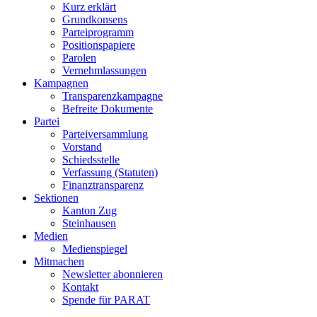
Kurz erklärt
Grundkonsens
Parteiprogramm
Positionspapiere
Parolen
Vernehmlassungen
Kampagnen
Transparenzkampagne
Befreite Dokumente
Partei
Parteiversammlung
Vorstand
Schiedsstelle
Verfassung (Statuten)
Finanztransparenz
Sektionen
Kanton Zug
Steinhausen
Medien
Medienspiegel
Mitmachen
Newsletter abonnieren
Kontakt
Spende für PARAT