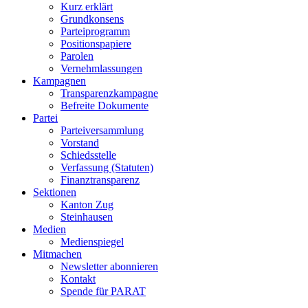
Kurz erklärt
Grundkonsens
Parteiprogramm
Positionspapiere
Parolen
Vernehmlassungen
Kampagnen
Transparenzkampagne
Befreite Dokumente
Partei
Parteiversammlung
Vorstand
Schiedsstelle
Verfassung (Statuten)
Finanztransparenz
Sektionen
Kanton Zug
Steinhausen
Medien
Medienspiegel
Mitmachen
Newsletter abonnieren
Kontakt
Spende für PARAT