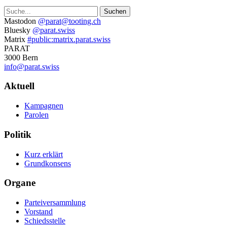
Suche
Weitere
Mastodon
@parat@tooting.ch
Bluesky
@parat.swiss
Informationen
Matrix
#public:matrix.parat.swiss
PARAT
3000 Bern
info@parat.swiss
Navigation
Aktuell
Kampagnen
Parolen
Politik
Kurz erklärt
Grundkonsens
Organe
Parteiversammlung
Vorstand
Schiedsstelle