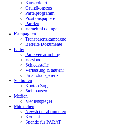
Kurz erklärt
Grundkonsens
Parteiprogramm
Positionspapiere
Parolen
Vernehmlassungen
Kampagnen
Transparenzkampagne
Befreite Dokumente
Partei
Parteiversammlung
Vorstand
Schiedsstelle
Verfassung (Statuten)
Finanztransparenz
Sektionen
Kanton Zug
Steinhausen
Medien
Medienspiegel
Mitmachen
Newsletter abonnieren
Kontakt
Spende für PARAT