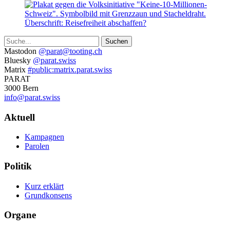
Suche
Weitere
Mastodon
@parat@tooting.ch
Bluesky
@parat.swiss
Informationen
Matrix
#public:matrix.parat.swiss
PARAT
3000 Bern
info@parat.swiss
Navigation
Aktuell
Kampagnen
Parolen
Politik
Kurz erklärt
Grundkonsens
Organe