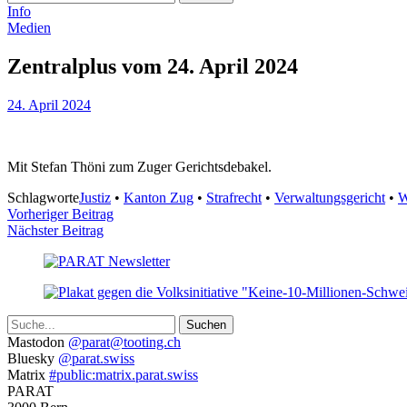
Info
Medien
Zentralplus vom 24. April 2024
24. April 2024
Mit Stefan Thöni zum Zuger Gerichtsdebakel.
Schlagworte
Justiz
•
Kanton Zug
•
Strafrecht
•
Verwaltungsgericht
•
W
Beitragsnavigation
Vorheriger Beitrag
Nächster Beitrag
Suche
Weitere
Mastodon
@parat@tooting.ch
Bluesky
@parat.swiss
Informationen
Matrix
#public:matrix.parat.swiss
PARAT