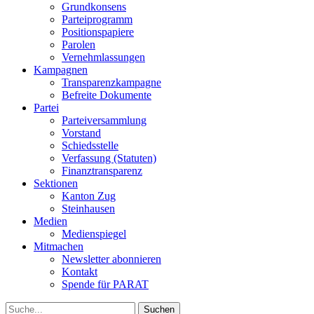
Grundkonsens
Parteiprogramm
Positionspapiere
Parolen
Vernehmlassungen
Kampagnen
Transparenzkampagne
Befreite Dokumente
Partei
Parteiversammlung
Vorstand
Schiedsstelle
Verfassung (Statuten)
Finanztransparenz
Sektionen
Kanton Zug
Steinhausen
Medien
Medienspiegel
Mitmachen
Newsletter abonnieren
Kontakt
Spende für PARAT
Suche