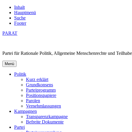
Inhalt
Hauptmenü
Suche
Footer
PARAT
Partei für Rationale Politik, Allgemeine Menschenrechte und Teilhabe
Menü
Politik
Kurz erklärt
Grundkonsens
Parteiprogramm
Positionspapiere
Parolen
Vernehmlassungen
Kampagnen
Transparenzkampagne
Befreite Dokumente
Partei