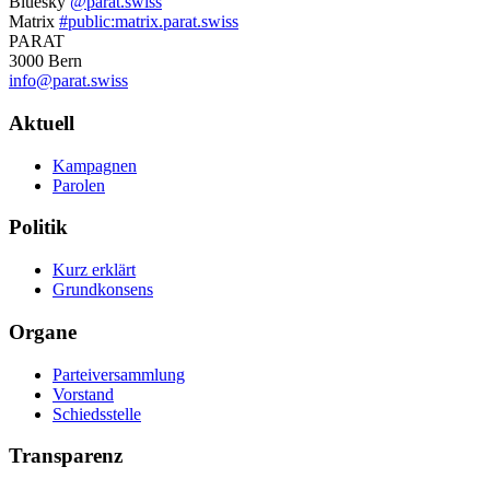
Bluesky
@parat.swiss
Informationen
Matrix
#public:matrix.parat.swiss
PARAT
3000 Bern
info@parat.swiss
Navigation
Aktuell
Kampagnen
Parolen
Politik
Kurz erklärt
Grundkonsens
Organe
Parteiversammlung
Vorstand
Schiedsstelle
Transparenz