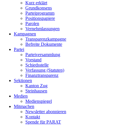
Kurz erklärt
Grundkonsens
Parteiprogramm
Positionspapiere
Parolen
Vernehmlassungen
Kampagnen
Transparenzkampagne
Befreite Dokumente
Partei
Parteiversammlung
Vorstand
Schiedsstelle
Verfassung (Statuten)
Finanztransparenz
Sektionen
Kanton Zug
Steinhausen
Medien
Medienspiegel
Mitmachen
Newsletter abonnieren
Kontakt
Spende für PARAT