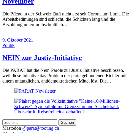
(4.
November
November
Die Pflege in der Schweiz läuft nicht erst seit Corona am Limit. Die
2021)
Arbeitsbedinungen sind schlecht, die Schichten lang und die
Bezahlung unterdurchschnittlich.…
9. Oktober 2021
Politik
(9.
NEIN zur Justiz-Initiative
Oktober
Die PARAT hat die Nein-Parole zur Justiz-Initiative beschlossen,
2021)
weil diese Initiative das Problem der parteigebundenen Richter mit
einem untauglichen, antidemokratischen Mittel löst. Die…
Suche
Weitere
Mastodon
@parat@tooting.ch