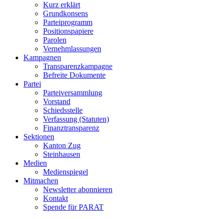
Kurz erklärt
Grundkonsens
Parteiprogramm
Positionspapiere
Parolen
Vernehmlassungen
Kampagnen
Transparenzkampagne
Befreite Dokumente
Partei
Parteiversammlung
Vorstand
Schiedsstelle
Verfassung (Statuten)
Finanztransparenz
Sektionen
Kanton Zug
Steinhausen
Medien
Medienspiegel
Mitmachen
Newsletter abonnieren
Kontakt
Spende für PARAT