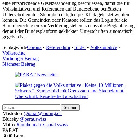
eine entsprechende Gesetzesänderung beschliessen, damit die für
Volksinitativen und Referenden auf Bundesebene benötigten
Unterschriften den Stimmberechtigten per Klick geleistet werden
können. Die Gemeinden oder Kantone sollten das Login für die
Stimmberechtigten zur Verfügung stellen, so dass die Beglaubigung
der auf der Bundesplattform geklickten Unterschriften automatisch
gegeben ist.
Schlagworte
Corona
•
Referendum
•
Slider
•
Volksinitative
•
Volksrechte
Beitragsnavigation
Vorheriger Beitrag
Nächster Beitrag
Suche
Weitere
Mastodon
@parat@tooting.ch
Bluesky
@parat.swiss
Informationen
Matrix
#public:matrix.parat.swiss
PARAT
3000 Bern