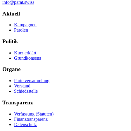
info@parat.swiss
Navigation
Aktuell
Kampagnen
Parolen
Politik
Kurz erklärt
Grundkonsens
Organe
Parteiversammlung
Vorstand
Schiedsstelle
Transparenz
Verfassung (Statuten)
Finanztransparenz
Datenschutz