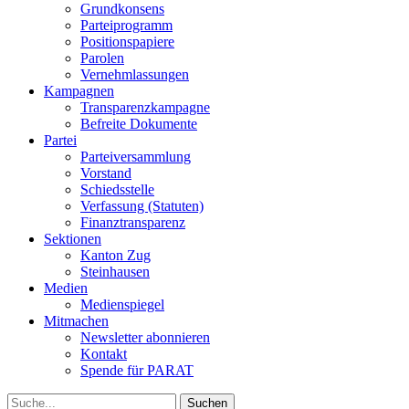
Grundkonsens
Parteiprogramm
Positionspapiere
Parolen
Vernehmlassungen
Kampagnen
Transparenzkampagne
Befreite Dokumente
Partei
Parteiversammlung
Vorstand
Schiedsstelle
Verfassung (Statuten)
Finanztransparenz
Sektionen
Kanton Zug
Steinhausen
Medien
Medienspiegel
Mitmachen
Newsletter abonnieren
Kontakt
Spende für PARAT
Suche