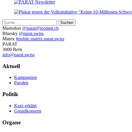
Suche
Weitere
Mastodon
@parat@tooting.ch
Bluesky
@parat.swiss
Informationen
Matrix
#public:matrix.parat.swiss
PARAT
3000 Bern
info@parat.swiss
Navigation
Aktuell
Kampagnen
Parolen
Politik
Kurz erklärt
Grundkonsens
Organe