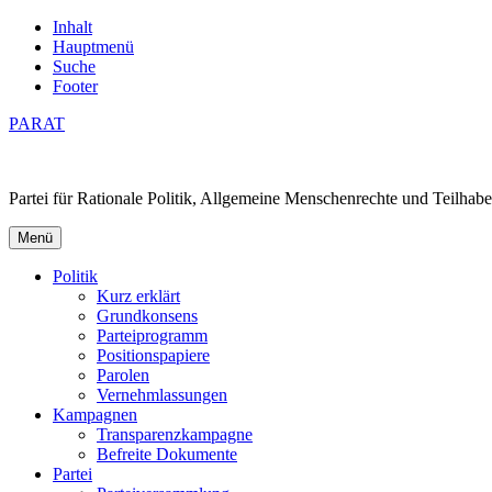
Inhalt
Hauptmenü
Suche
Footer
PARAT
Partei für Rationale Politik, Allgemeine Menschenrechte und Teilhabe
Menü
Politik
Kurz erklärt
Grundkonsens
Parteiprogramm
Positionspapiere
Parolen
Vernehmlassungen
Kampagnen
Transparenzkampagne
Befreite Dokumente
Partei